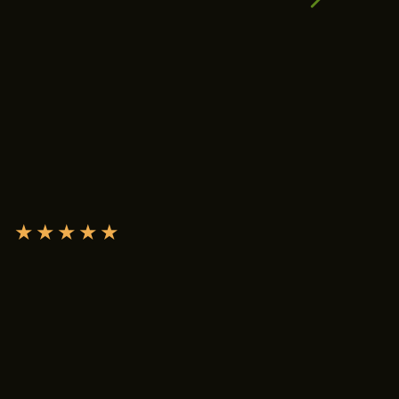
★
★
★
★
★