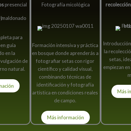
os
presencial
Fotografía micológica
recolección
pleta para
Introducción 
 en guía
Formación intensiva y práctica
la recolecci
do en la
en bosque donde aprenderás a
setas, ide
divulgación de
fotografiar setas con rigor
empiezan en
rno natural.
científico y calidad visual,
m
combinando técnicas de
identificación y fotografía
mación
Más i
artística en condiciones reales
de campo.
Más información