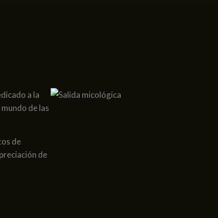
dicado a la
l mundo de las
tos de
apreciación de