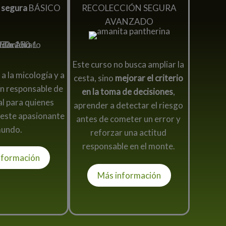
 segura
BÁSICO
RECOLECCIÓN SEGURA
AVANZADO
Este curso no busca ampliar la
a la micología y a
cesta, sino
mejorar el criterio
ón responsable de
en la toma de decisiones
,
al para quienes
aprender a detectar el riesgo
 este apasionante
antes de cometer un error y
undo.
reforzar una actitud
responsable en el monte.
nformación
Más información