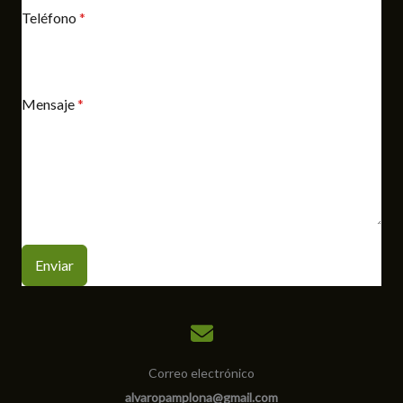
Teléfono
*
Mensaje
*
Enviar
Correo electrónico
alvaropamplona@gmail.com