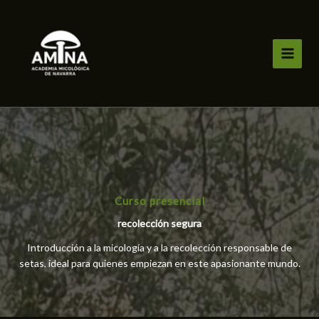
Ir
al
contenido
Curso presencial
recolección segura
Introducción a la micología y a la recolección responsable de
setas, ideal para quienes empiezan en este apasionante mundo.