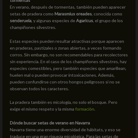
tormentas
En verano, después de tormentas, también pueden aparecer
setas de pradera como
Marasmius oreades
, conocida como
senderuela
, y algunas especies de
Agaricus
, el grupo de los
champiñones silvestres.
Estas especies pueden resultar atractivas porque aparecen
en praderas, pastizales o zonas abiertas, a veces formando
corros. Sin embargo, no son recomendables para recolectores
sin experiencia. En el caso de los champiñones silvestres, hay
especies comestibles, pero también especies que amarillean,
huelen mal o pueden provocar intoxicaciones. Además,
pueden confundirse con otros hongos peligrosos si no se
observan todos los caracteres.
La pradera también es micología, no solo el bosque. Pero
exige el mismo respeto y la misma
formación
.
Dónde buscar setas de verano en Navarra
Navarra tiene una enorme diversidad de hábitats, y eso se
traduce en una gran riqueza micológica. Para las setas de