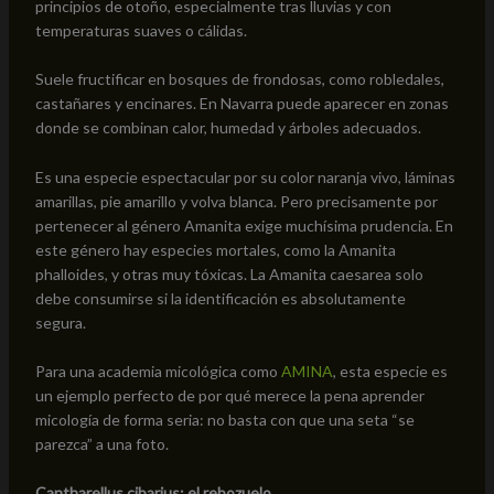
principios de otoño, especialmente tras lluvias y con
temperaturas suaves o cálidas.
Suele fructificar en bosques de frondosas, como robledales,
castañares y encinares. En Navarra puede aparecer en zonas
donde se combinan calor, humedad y árboles adecuados.
Es una especie espectacular por su color naranja vivo, láminas
amarillas, pie amarillo y volva blanca. Pero precisamente por
pertenecer al género Amanita exige muchísima prudencia. En
este género hay especies mortales, como la Amanita
phalloides, y otras muy tóxicas. La Amanita caesarea solo
debe consumirse si la identificación es absolutamente
segura.
Para una academia micológica como
AMINA
, esta especie es
un ejemplo perfecto de por qué merece la pena aprender
micología de forma seria: no basta con que una seta “se
parezca” a una foto.
Cantharellus cibarius: el rebozuelo