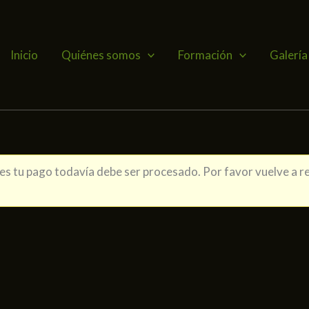
Inicio
Quiénes somos
Formación
Galería
s tu pago todavía debe ser procesado. Por favor vuelve a re